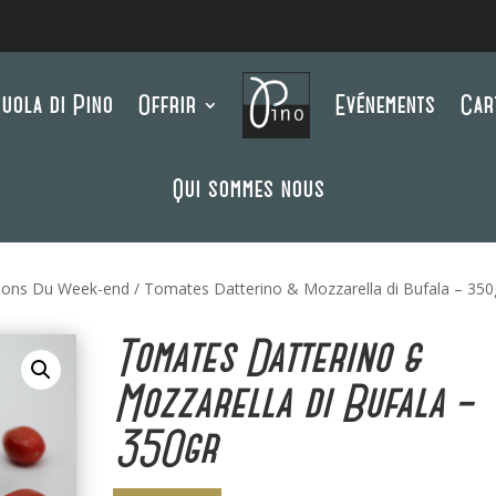
uola di Pino
Offrir
Evénements
Car
Qui sommes nous
ions Du Week-end
/ Tomates Datterino & Mozzarella di Bufala – 350
Tomates Datterino &
Mozzarella di Bufala –
350gr