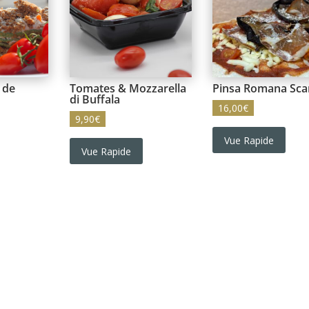
 de
Tomates & Mozzarella
Pinsa Romana Sca
di Buffala
16,00
€
9,90
€
Vue Rapide
Vue Rapide