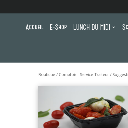
Accueil
E-Shop
LUNCH DU MIDI
Sc
Boutique
/
Comptoir - Service Traiteur
/
Suggest