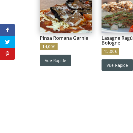
Pinsa Romana Garnie
Lasagne Ragù
Bologne
14,00
€
15,00
€
Vue Rapide
Vue Rapide