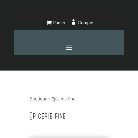


Panier
Compte
Boutique
/ Epicerie fine
Epicerie fine