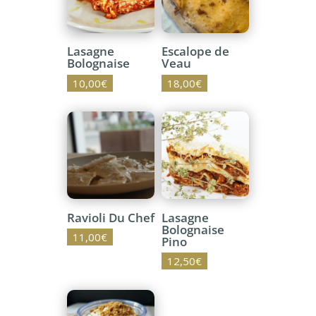
Lasagne
Escalope de
Bolognaise
Veau
10,00
€
18,00
€
Ravioli Du Chef
Lasagne
Bolognaise
11,00
€
Pino
12,50
€