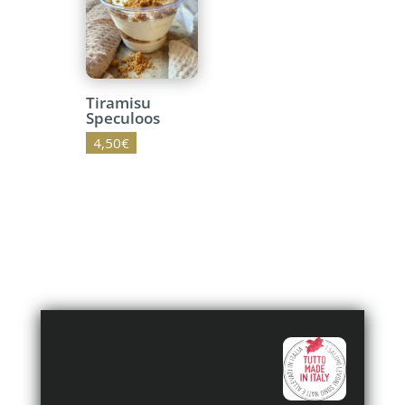
Tiramisu
Speculoos
4,50
€