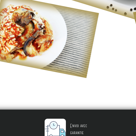
Envoi avec
garantie