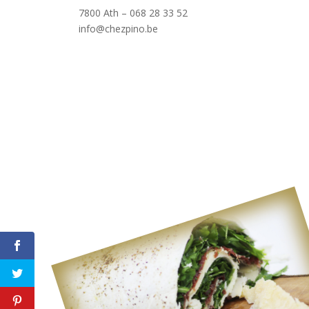
7800 Ath – 068 28 33 52
info@chezpino.be