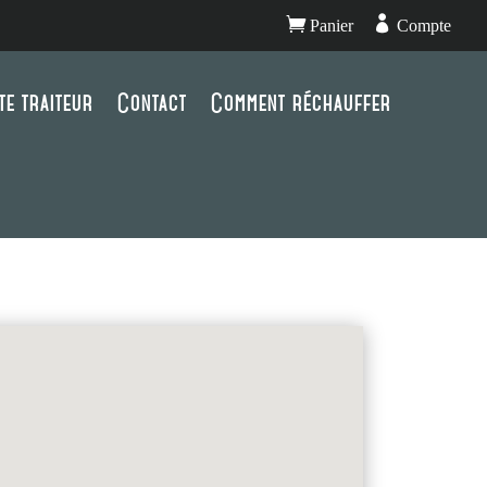


Panier
Compte
te traiteur
Contact
Comment réchauffer