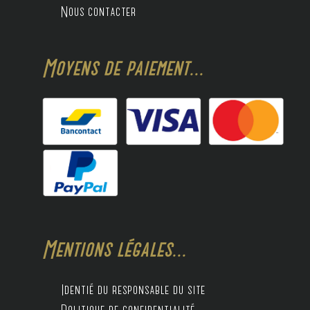
Nous contacter
Moyens de paiement...
Mentions légales...
Identié du responsable du site
Politique de confidentialité