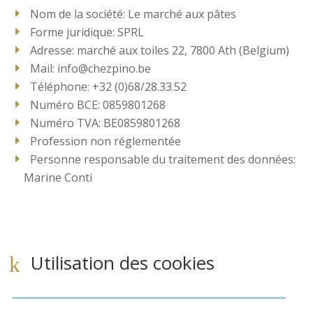
Nom de la société: Le marché aux pâtes
Forme juridique: SPRL
Adresse: marché aux toiles 22, 7800 Ath (Belgium)
Mail: info@chezpino.be
Téléphone: +32 (0)68/28.33.52
Numéro BCE: 0859801268
Numéro TVA: BE0859801268
Profession non réglementée
Personne responsable du traitement des données:
Marine Conti
Utilisation des cookies