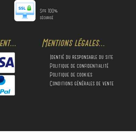
Site 100%
sécurisé
nt...
Mentions légales...
Identié du responsable du site
Politique de confidentialité
Politique de cookies
Conditions générales de vente