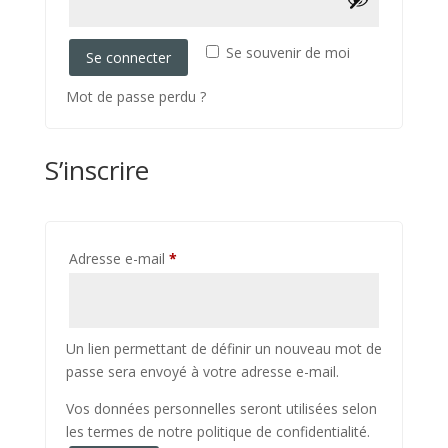
Se souvenir de moi
Se connecter
Mot de passe perdu ?
S’inscrire
Obligatoire
Adresse e-mail
*
Un lien permettant de définir un nouveau mot de
passe sera envoyé à votre adresse e-mail.
Vos données personnelles seront utilisées selon
les termes de notre
politique de confidentialité
.