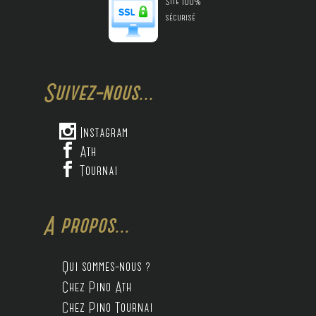
Site 100%
sécurisé
Suivez-nous...

Instagram

Ath

Tournai
A propos...
Qui sommes-nous ?
Chez Pino Ath
Chez Pino Tournai