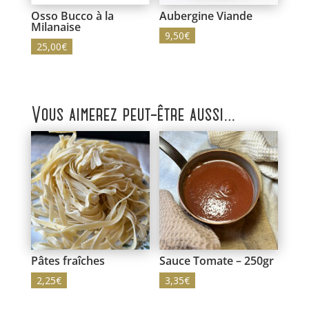
Osso Bucco à la
Aubergine Viande
Milanaise
9,50
€
25,00
€
Vous aimerez peut-être aussi…
Pâtes fraîches
Sauce Tomate – 250gr
2,25
€
3,35
€