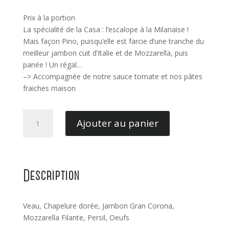
Prix à la portion
La spécialité de la Casa : l’escalope à la Milanaise !
Mais façon Pino, puisqu’elle est farcie d’une tranche du
meilleur jambon cuit d’Italie et de Mozzarella, puis
panée ! Un régal…
–> Accompagnée de notre sauce tomate et nos pâtes
fraiches maison
quantité
Ajouter au panier
de
Escalope
de
Veau
Description
Veau, Chapelure dorée, Jambon Gran Corona,
Mozzarella Filante, Persil, Oeufs