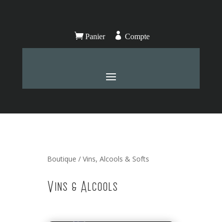


Panier
Compte
Boutique
/ Vins, Alcools & Softs
Vins & Alcools