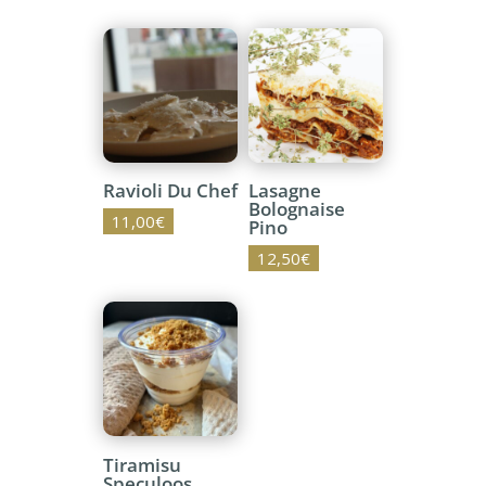
Ravioli Du Chef
Lasagne
Bolognaise
11,00
€
Pino
12,50
€
Tiramisu
Speculoos