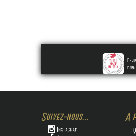
Prod
made 
Suivez-nous...
A p

Instagram
Q