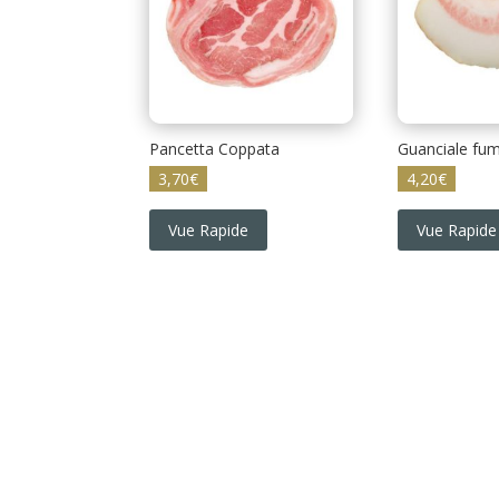
Pancetta Coppata
Guanciale fu
3,70
€
4,20
€
Vue Rapide
Vue Rapide