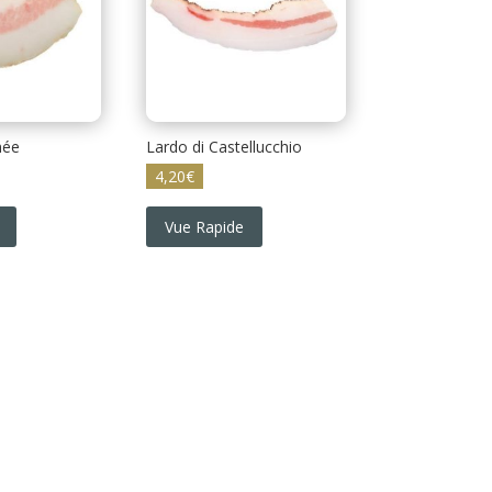
mée
Lardo di Castellucchio
4,20
€
Vue Rapide