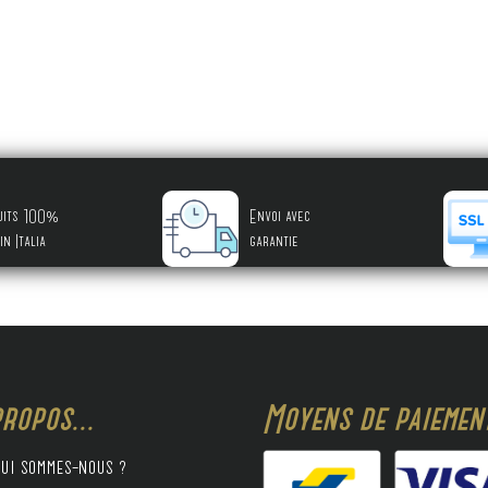
uits 100%
Envoi avec
in Italia
garantie
ropos...
Moyens de paiement
ui sommes-nous ?