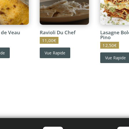
 de Veau
Ravioli Du Chef
Lasagne Bol
Pino
11,00
€
12,50
€
ide
Vue Rapide
Vue Rapide