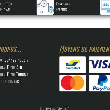
uits 100%
Envoi avec
in Italia
garantie
ropos...
Moyens de paiement
ui sommes-nous ?
hez Pino Ath
hez Pino Tournai
ous contacter
Design by Digitalife