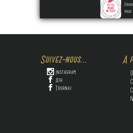
Prod
made 
Suivez-nous...
A p

Instagram
Q

Ath
C

Tournai
C
N