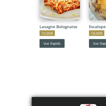
Lasagne Bolognaise
Escalope
10,00
€
18,00
€
Vue Rapide
Vue Rap