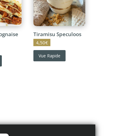
ognaise
Tiramisu Speculoos
4,50
€
Vue Rapide