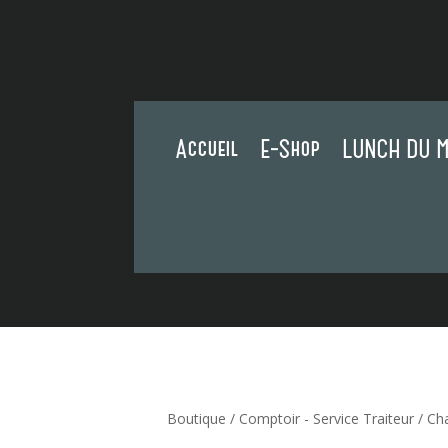
Accueil
E-Shop
LUNCH DU M
Boutique
/
Comptoir - Service Traiteur
/ Cha