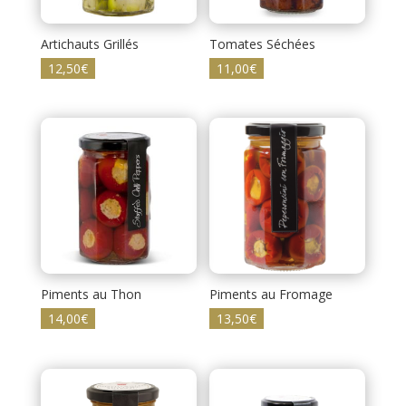
Artichauts Grillés
Tomates Séchées
12,50
€
11,00
€
Piments au Thon
Piments au Fromage
14,00
€
13,50
€