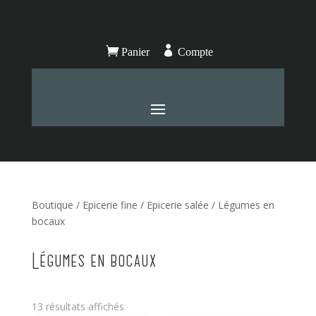


Panier
Compte
Boutique
/
Epicerie fine
/
Epicerie salée
/ Légumes en
bocaux
Légumes en bocaux
13 résultats affichés