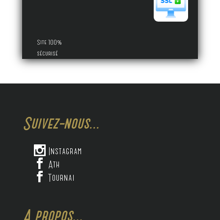
Site 100%
sécurisé
Suivez-nous...

Instagram

Ath

Tournai
A propos...