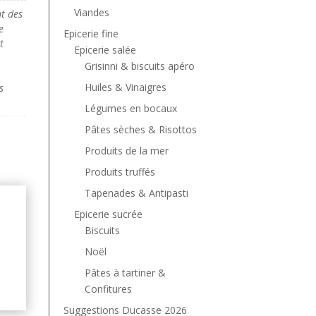
Viandes
t des
e
Epicerie fine
t
Epicerie salée
Grisinni & biscuits apéro
Huiles & Vinaigres
s
Légumes en bocaux
Pâtes sèches & Risottos
Produits de la mer
Produits truffés
Tapenades & Antipasti
Epicerie sucrée
Biscuits
Noël
Pâtes à tartiner &
Confitures
Suggestions Ducasse 2026