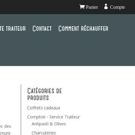


Panier
Compte
te traiteur
Contact
Comment réchauffer
Catégories de
produits
Coffrets cadeaux
Comptoir - Service Traiteur
Antipasti & Olives
ec des
Charcuteries
umure