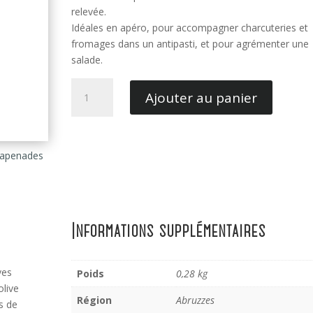
relevée.
Idéales en apéro, pour accompagner charcuteries et
fromages dans un antipasti, et pour agrémenter une
salade.
quantité
Ajouter au panier
de
Olives
Vertes
Piquantes
apenades
Informations supplémentaires
ves
Poids
0,28 kg
olive
Région
Abruzzes
s de