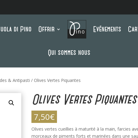
uola di Pino
Offrir
Evénements
Car
Qui sommes nous
es & Antipasti
/ Olives Vertes Piquantes
Olives Vertes Piquantes
7,50
€
Olives vertes cueillies à maturité à la main, farcies av
morceaux de piments forts et marinées dans une sa