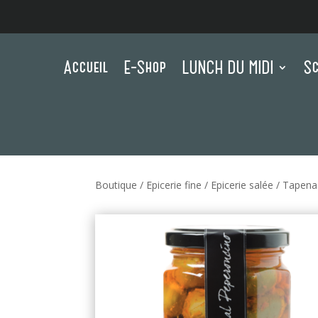
Accueil
E-Shop
LUNCH DU MIDI
Sc
Boutique
/
Epicerie fine
/
Epicerie salée
/
Tapenad