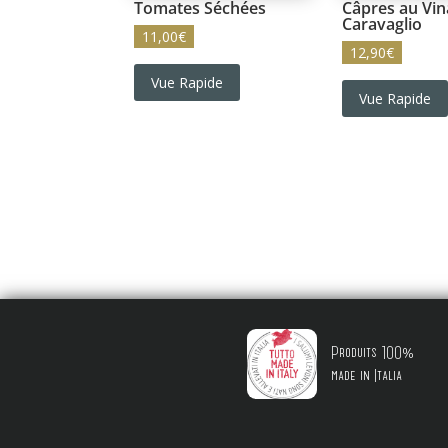
Tomates Séchées
Câpres au Vin
Caravaglio
11,00
€
12,90
€
Vue Rapide
Vue Rapide
Produits 100%
made in Italia