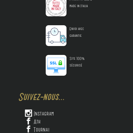
made in Italia
Envoi avec
garantie
Site 100%
sécurisé
Suivez-nous...

Instagram

Ath

Tournai