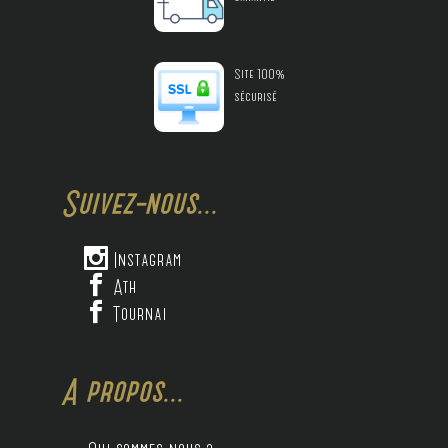
Site 100%
sécurisé
Suivez-nous...

Instagram

Ath

Tournai
A propos...