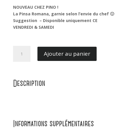
NOUVEAU CHEZ PINO !
La Pinsa Romana, garnie selon l’envie du chef 🙂
Suggestion – Disponible uniquement CE
VENDREDI & SAMEDI
quantité
Ajouter au panier
de
Pinsa
Romana
Scampis
Description
Informations supplémentaires