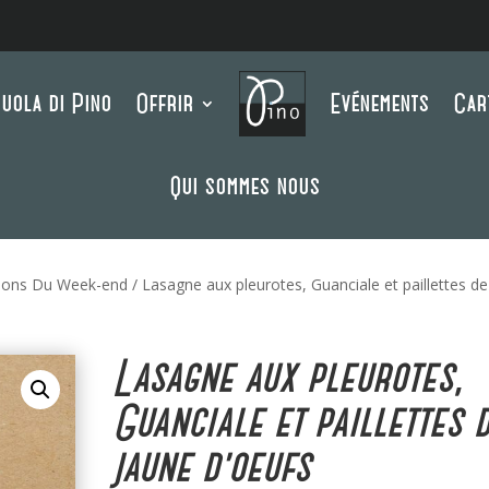
uola di Pino
Offrir
Evénements
Car
Qui sommes nous
ions Du Week-end
/ Lasagne aux pleurotes, Guanciale et paillettes de
Lasagne aux pleurotes,
Guanciale et paillettes 
jaune d’oeufs