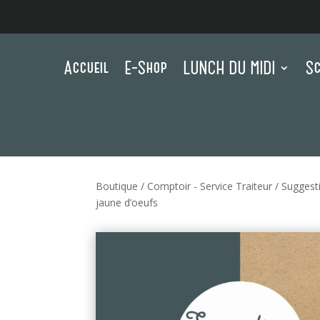
Accueil
E-Shop
LUNCH DU MIDI
Sc
Boutique
/
Comptoir - Service Traiteur
/
Suggest
jaune d’oeufs