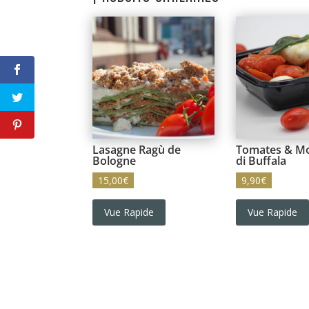
Lasagne Ragù de
Tomates & Mo
Bologne
di Buffala
15,00
€
9,90
€
Vue Rapide
Vue Rapide