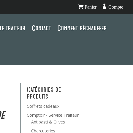


Panier
Compte
te traiteur
Contact
Comment réchauffer
Catégories de
produits
Coffrets cadeaux
de
Comptoir - Service Traiteur
Antipasti & Olives
Charcuteries