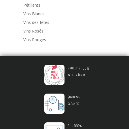
Pétillants
Vins Blancs
Vins des fêtes
Vins Rosés
Vins Rouges
Produits 100%
made in Italia
Envoi avec
garantie
Site 100%