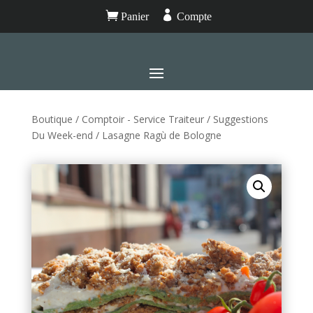


Panier
Compte
Boutique
/
Comptoir - Service Traiteur
/
Suggestions
Du Week-end
/ Lasagne Ragù de Bologne