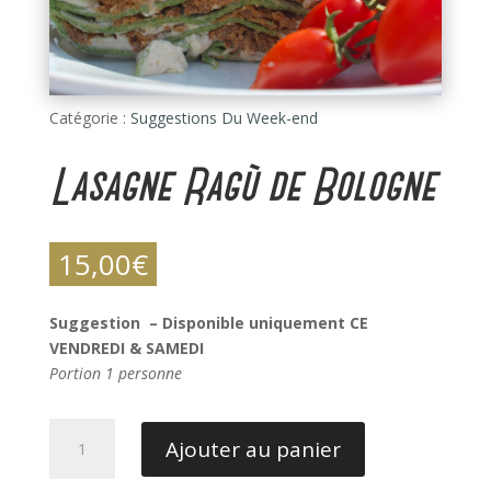
Catégorie :
Suggestions Du Week-end
Lasagne Ragù de Bologne
15,00
€
Suggestion – Disponible uniquement CE
VENDREDI & SAMEDI
Portion 1 personne
quantité
Ajouter au panier
de
Lasagne