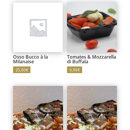
Osso Bucco à la
Tomates & Mozzarella
Milanaise
di Buffala
25,00
€
9,90
€