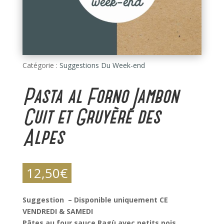
Catégorie :
Suggestions Du Week-end
Pasta al Forno Jambon
Cuit et Gruyère des
Alpes
12,50
€
Suggestion – Disponible uniquement CE
VENDREDI & SAMEDI
Pâtes au four sauce Ragù avec petits pois,