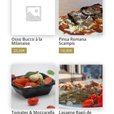
Osso Bucco à la
Pinsa Romana
Milanaise
Scampis
25,00
€
16,00
€
Tomates & Mozzarella
Lasagne Ragù de