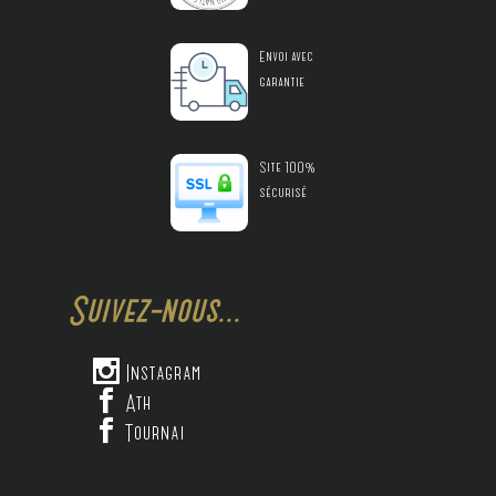
Envoi avec
garantie
Site 100%
sécurisé
Suivez-nous...

Instagram

Ath

Tournai