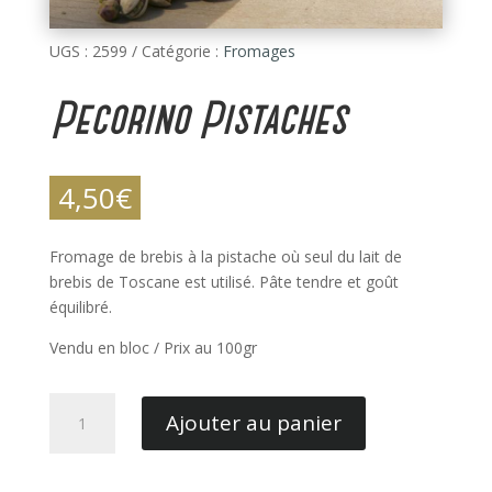
UGS :
2599
Catégorie :
Fromages
Pecorino Pistaches
4,50
€
Fromage de brebis à la pistache où seul du lait de
brebis de Tosc
ane est utilisé. Pâte tendre et goût
équilibré.
Vendu en bloc / Prix au 100gr
quantité
Ajouter au panier
de
Pecorino
Pistaches