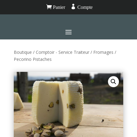


Panier
Compte
Boutique
/
Comptoir - Service Traiteur
/
Fromages
/
Pecorino Pistaches