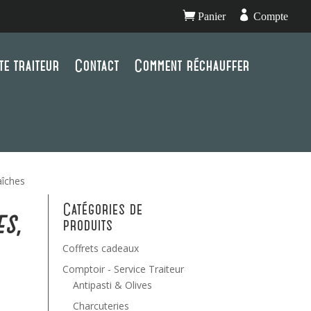


Panier
Compte
te traiteur
Contact
Comment réchauffer
aîches
Catégories de
s,
produits
Coffrets cadeaux
Comptoir - Service Traiteur
Antipasti & Olives
Charcuteries