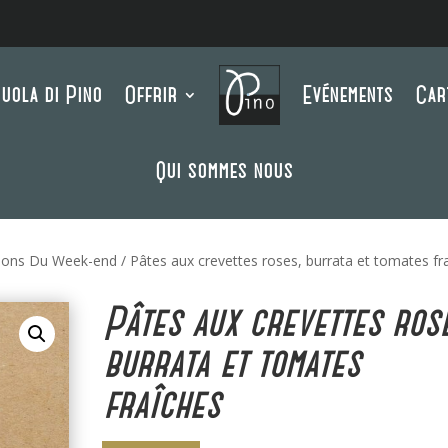
uola di Pino
Offrir
Evénements
Car
Qui sommes nous
ions Du Week-end
/ Pâtes aux crevettes roses, burrata et tomates fr
Pâtes aux crevettes rose
burrata et tomates
fraîches