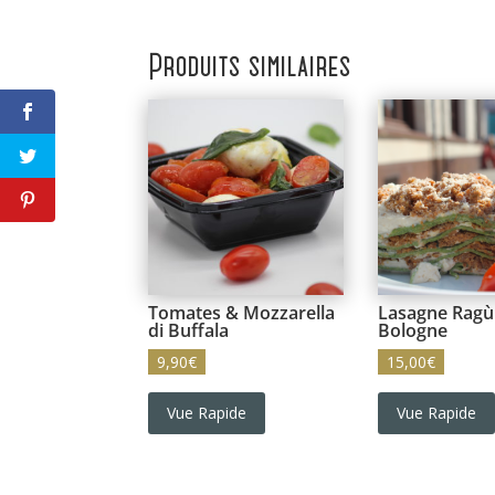
Produits similaires
Tomates & Mozzarella
Lasagne Ragù
di Buffala
Bologne
9,90
€
15,00
€
Vue Rapide
Vue Rapide