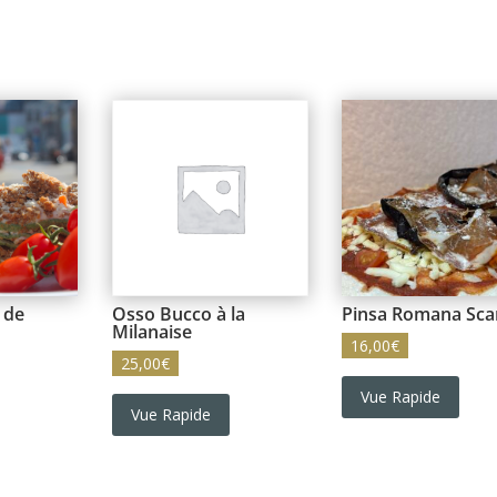
 de
Osso Bucco à la
Pinsa Romana Sca
Milanaise
16,00
€
25,00
€
Vue Rapide
Vue Rapide