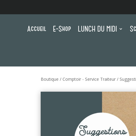
Accueil
E-Shop
LUNCH DU MIDI
Sc
Boutique
/
Comptoir - Service Traiteur
/
Suggest