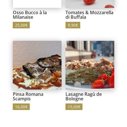
Osso Bucco à la
Tomates & Mozzarella
Milanaise
di Buffala
25,00
€
9,90
€
Pinsa Romana
Lasagne Ragù de
Scampis
Bologne
16,00
€
15,00
€