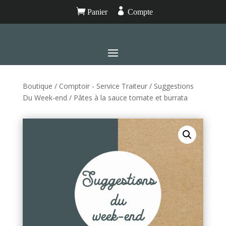


Panier
Compte
Boutique
/
Comptoir - Service Traiteur
/
Suggestions
Du Week-end
/ Pâtes à la sauce tomate et burrata