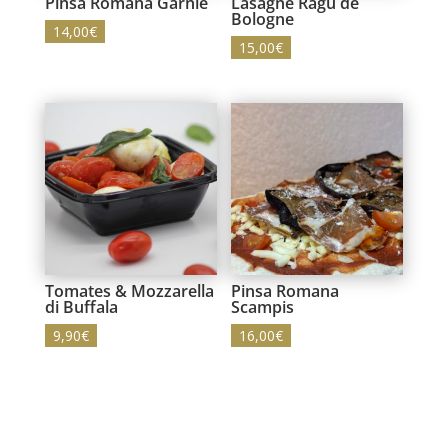
Pinsa Romana Garnie
Lasagne Ragù de
Bologne
14,00
€
15,00
€
Tomates & Mozzarella
Pinsa Romana
di Buffala
Scampis
9,90
€
16,00
€