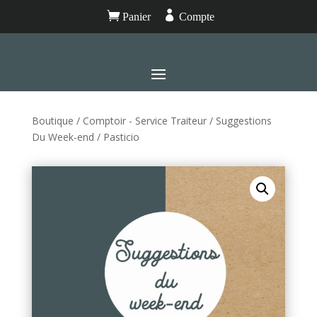


Panier
Compte
Boutique
/
Comptoir - Service Traiteur
/
Suggestions
Du Week-end
/ Pasticio