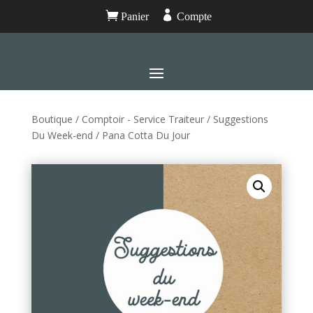


Panier
Compte
Boutique
/
Comptoir - Service Traiteur
/
Suggestions
Du Week-end
/ Pana Cotta Du Jour