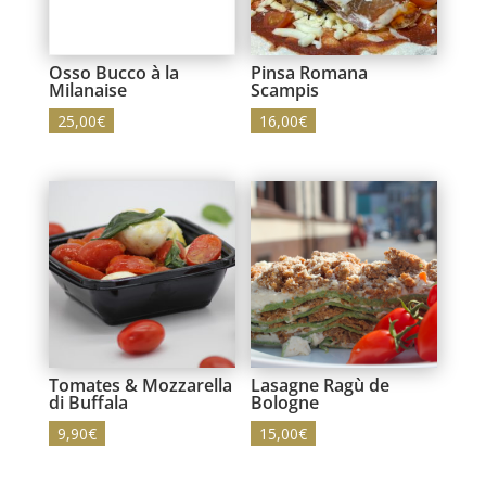
Osso Bucco à la
Pinsa Romana
Milanaise
Scampis
25,00
€
16,00
€
Tomates & Mozzarella
Lasagne Ragù de
di Buffala
Bologne
9,90
€
15,00
€