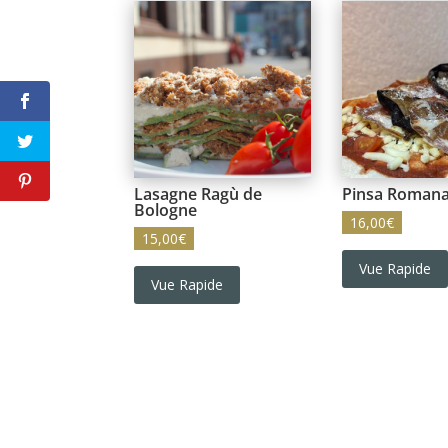
Lasagne Ragù de
Pinsa Romana
Bologne
16,00
€
15,00
€
Vue Rapide
Vue Rapide