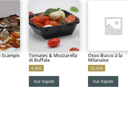
 Scampis
Tomates & Mozzarella
Osso Bucco à la
di Buffala
Milanaise
9,90
€
25,00
€
Vue Rapide
Vue Rapide