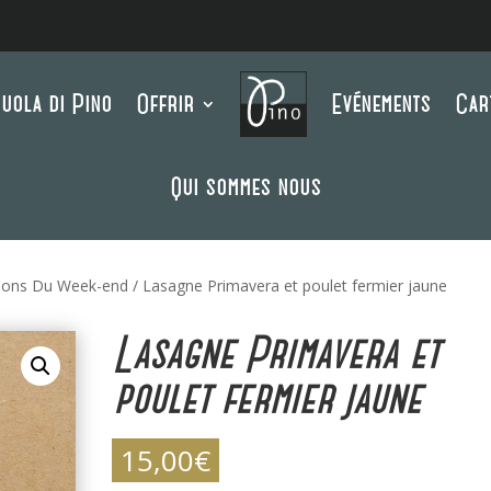
uola di Pino
Offrir
Evénements
Car
Qui sommes nous
ions Du Week-end
/ Lasagne Primavera et poulet fermier jaune
Lasagne Primavera et
poulet fermier jaune
15,00
€