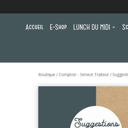
Accueil
E-Shop
LUNCH DU MIDI
Sc
Boutique
/
Comptoir - Service Traiteur
/
Suggest