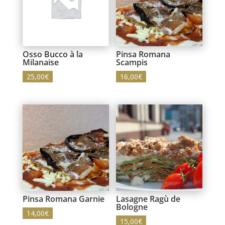
Osso Bucco à la
Pinsa Romana
Milanaise
Scampis
25,00
€
16,00
€
Pinsa Romana Garnie
Lasagne Ragù de
Bologne
14,00
€
15,00
€