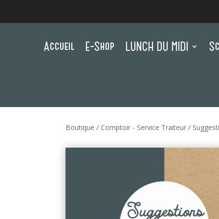
Accueil
E-Shop
LUNCH DU MIDI
Sc
Boutique
/
Comptoir - Service Traiteur
/
Suggest