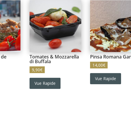
 de
Tomates & Mozzarella
Pinsa Romana Gar
di Buffala
14,00
€
9,90
€
Vue Rapide
Vue Rapide