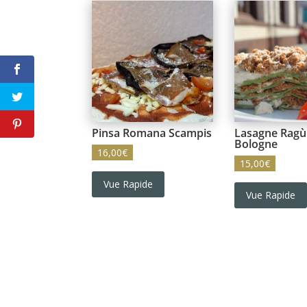
Pinsa Romana Scampis
Lasagne Ragù
Bologne
16,00
€
15,00
€
Vue Rapide
Vue Rapide