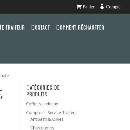


Panier
Compte
te traiteur
Contact
Comment réchauffer
omate
Catégories de
,
produits
Coffrets cadeaux
Comptoir - Service Traiteur
Antipasti & Olives
Charcuteries