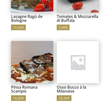
Lasagne Ragù de
Tomates & Mozzarella
Bologne
di Buffala
15,00
€
9,90
€
Pinsa Romana
Osso Bucco à la
Scampis
Milanaise
16,00
€
25,00
€