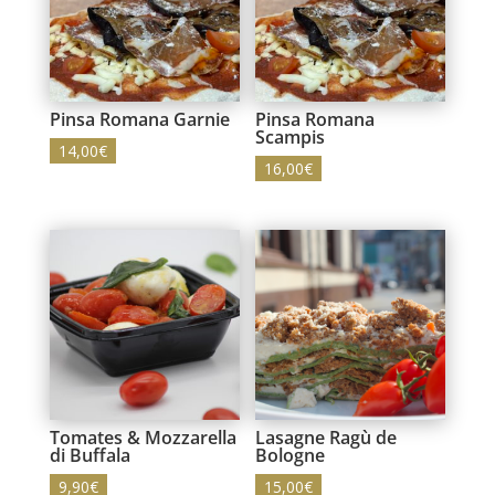
Pinsa Romana Garnie
Pinsa Romana
Scampis
14,00
€
16,00
€
Tomates & Mozzarella
Lasagne Ragù de
di Buffala
Bologne
9,90
€
15,00
€