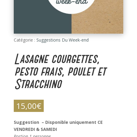
Catégorie :
Suggestions Du Week-end
Lasagne courgettes,
pesto frais, poulet et
Stracchino
15,00
€
Suggestion – Disponible uniquement CE
VENDREDI & SAMEDI
Portion 1 personne