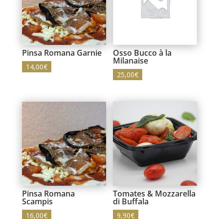
Pinsa Romana Garnie
Osso Bucco à la
Milanaise
14,00
€
25,00
€
Pinsa Romana
Tomates & Mozzarella
Scampis
di Buffala
16,00
€
9,90
€