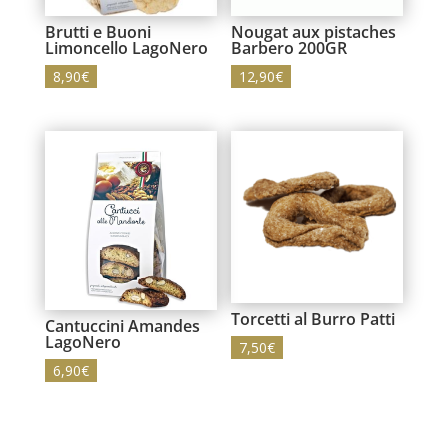
Brutti e Buoni
Nougat aux pistaches
Limoncello LagoNero
Barbero 200GR
8,90
€
12,90
€
Torcetti al Burro Patti
Cantuccini Amandes
LagoNero
7,50
€
6,90
€