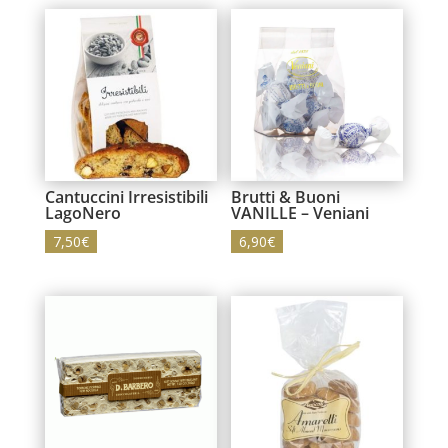
Cantuccini Irresistibili
Brutti & Buoni
LagoNero
VANILLE – Veniani
7,50
€
6,90
€