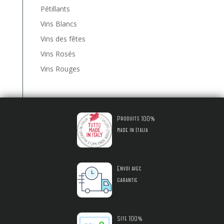
Pétillants
Vins Blancs
Vins des fêtes
Vins Rosés
Vins Rouges
Produits 100%
made in Italia
Envoi avec
garantie
Site 100%