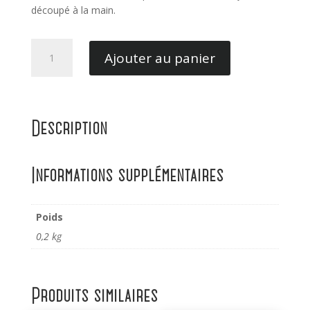
découpé à la main.
quantité
Ajouter au panier
de
Nougat
aux
pistaches
Description
Barbero
200GR
Informations supplémentaires
Poids
0,2 kg
Produits similaires