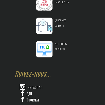
made in Italia
Envoi avec
garantie
Site 100%
sécurisé
Suivez-nous...

Instagram

Ath

Tournai