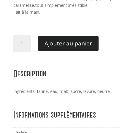
caramélisé,tout simplement irrésistible !
Fait à la main.
quantité
Ajouter au panier
de
Torcetti
al
Burro
Description
Patti
Ingrédients: farine, eau, malt, sucre, levure, beurre.
Informations supplémentaires
Poids