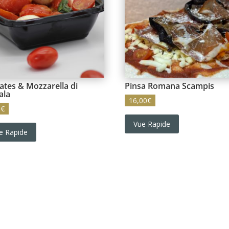
tes & Mozzarella di
Pinsa Romana Scampis
ala
16,00
€
0
€
Vue Rapide
e Rapide