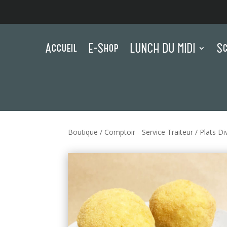
Accueil
E-Shop
LUNCH DU MIDI
Sc
Boutique
/
Comptoir - Service Traiteur
/
Plats Di