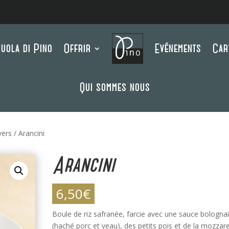
uola di Pino
Offrir
Evénements
Car
Qui sommes nous
vers
/ Arancini
Arancini
6,50
€
Boule de riz safranée, farcie avec une sauce bologna
(haché porc et veau), des petits pois et de la mozzarel