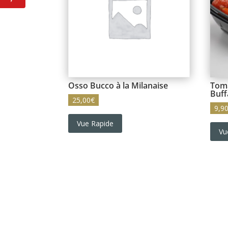
Osso Bucco à la Milanaise
Toma
Buff
25,00
€
9,9
Vue Rapide
Vu
Catégories de produits
Coffrets cadeaux
Comptoir - Service Traiteur