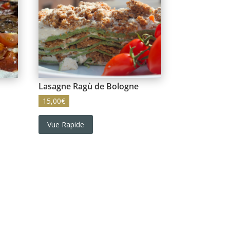
Lasagne Ragù de Bologne
15,00
€
Vue Rapide