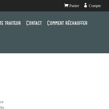


Panier
Compte
te traiteur
Contact
Comment réchauffer
ise
la.