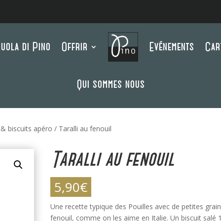
uola di Pino
Offrir
Evénements
Car
Qui sommes nous
i & biscuits apéro
/ Taralli au fenouil
Taralli au fenouil
5,90
€
Une recette typique des Pouilles avec de petites grai
fenouil, comme on les aime en Italie. Un biscuit salé