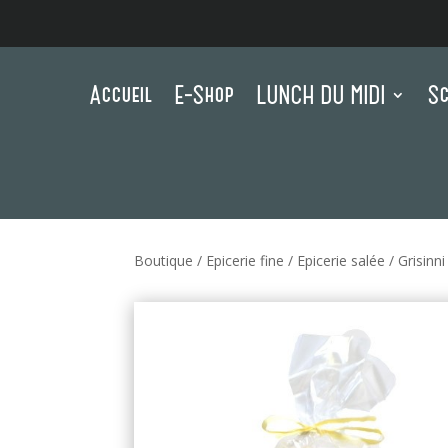
Accueil
E-Shop
LUNCH DU MIDI
Sc
Boutique
/
Epicerie fine
/
Epicerie salée
/
Grisinn