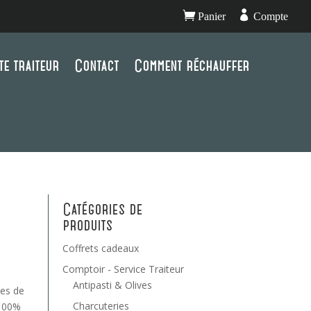


Panier
Compte
te traiteur
Contact
Comment réchauffer
Catégories de
produits
Coffrets cadeaux
Comptoir - Service Traiteur
Antipasti & Olives
nes de
Charcuteries
 100%