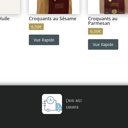
Huile
Croquants au Sésame
Croquants au
Parmesan
6,50
€
6,50
€
Vue Rapide
Vue Rapide
Envoi avec
garantie