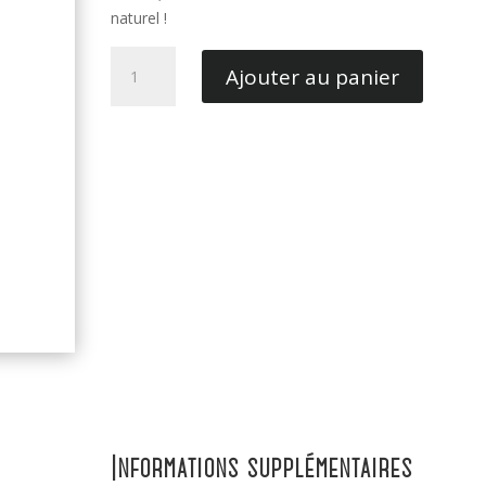
naturel !
quantité
Ajouter au panier
de
Taralli
au
fenouil
o
Informations supplémentaires