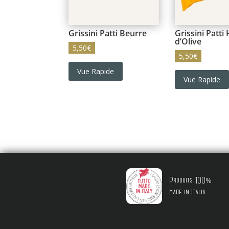
Grissini Patti Beurre
Grissini Patti 
d’Olive
5,50
€
5,50
€
Vue Rapide
Vue Rapide
Produits 100%
made in Italia