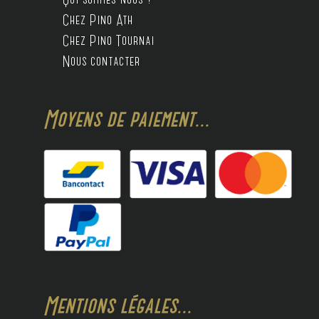
Chez Pino Ath
Chez Pino Tournai
Nous contacter
Moyens de paiement...
Mentions légales...