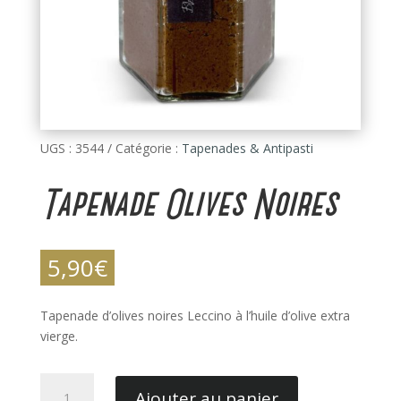
UGS :
3544
Catégorie :
Tapenades & Antipasti
Tapenade Olives Noires
5,90
€
Tapenade d’olives noires Leccino à l’huile d’olive extra
vierge.
quantité
Ajouter au panier