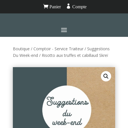


Panier
Compte
Boutique
/
Comptoir - Service Traiteur
/
Suggestions
Du Week-end
/ Risotto aux truffes et cabillaud Skreï