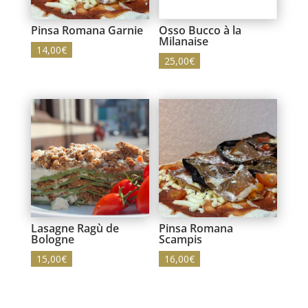
Pinsa Romana Garnie
Osso Bucco à la
Milanaise
14,00
€
25,00
€
Lasagne Ragù de
Pinsa Romana
Bologne
Scampis
15,00
€
16,00
€