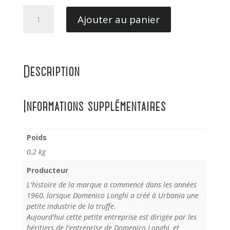
quantité
Ajouter au panier
de
Risoto
à
la
Description
truffe
noire
200GR
Informations supplémentaires
Poids
0,2 kg
Producteur
L'histoire de la marque a commencé dans les années
1960, lorsque Domenico Longhi a créé à Urbania une
petite industrie de la truffe.
Aujourd'hui cette petite entreprise est dirigée par les
héritiers de l'entreprise de Domenico Longhi, et