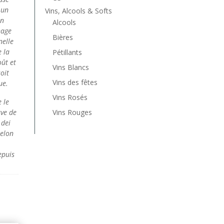
 un
Vins, Alcools & Softs
in
Alcools
hage
Bières
nelle
e la
Pétillants
oût et
Vins Blancs
oit
Vins des fêtes
ue.
Vins Rosés
 le
Vins Rouges
rve de
 dei
selon
epuis