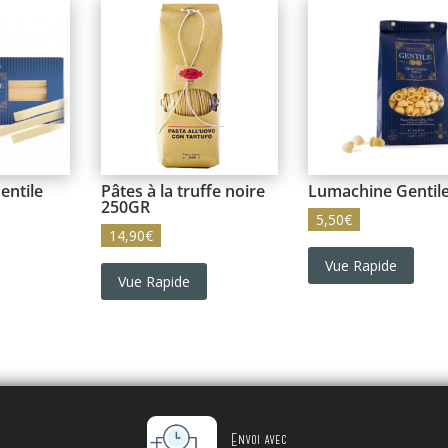
entile
Pâtes à la truffe noire
Lumachine Gentil
250GR
5,50
€
14,90
€
Vue Rapide
Vue Rapide
Envoi avec