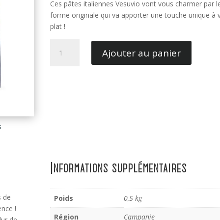
Ces pâtes italiennes Vesuvio vont vous charmer par l
forme originale qui va apporter une touche unique à 
plat !
quantité
Ajouter au panier
de
Vesuvio
Gentile
s
Informations supplémentaires
s de
Poids
0,5 kg
ence !
Région
Campanie
dur de