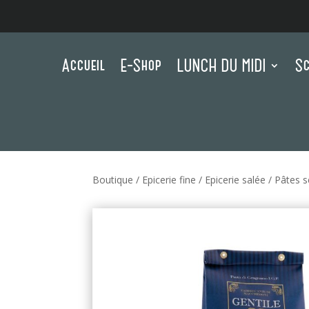
Accueil
E-Shop
LUNCH DU MIDI
Sc
Boutique
/
Epicerie fine
/
Epicerie salée
/
Pâtes s