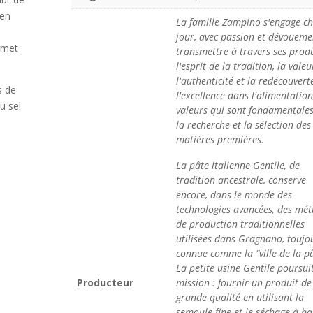
 en
La famille Zampino s'engage c
jour, avec passion et dévoueme
ermet
transmettre à travers ses produ
l'esprit de la tradition, la valeu
l'authenticité et la redécouvert
s de
l'excellence dans l'alimentation
u sel
valeurs qui sont fondamentale
la recherche et la sélection des
matières premières.
La pâte italienne Gentile, de
tradition ancestrale, conserve
encore, dans le monde des
technologies avancées, des mé
de production traditionnelles
utilisées dans Gragnano, toujo
connue comme la “ville de la pâ
La petite usine Gentile poursui
Producteur
mission : fournir un produit de
grande qualité en utilisant la
semoule fine et le séchage à ba