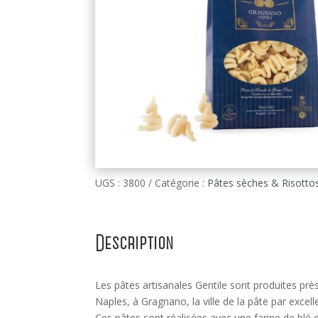
UGS :
3800
Catégorie :
Pâtes sèches & Risotto
Description
Les pâtes artisanales Gentile sont produites prè
Naples, à Gragnano, la ville de la pâte par excell
Ces pâtes sont réalisées avec une farine de blé 