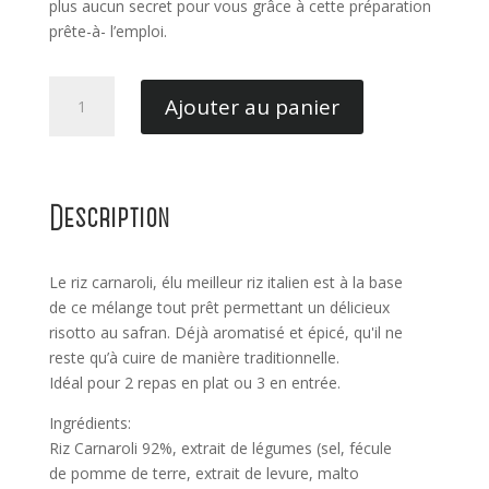
plus aucun secret pour vous grâce à cette préparation
prête-à- l’emploi.
quantité
Ajouter au panier
de
Risotto
aux
Asperges
Description
Girino
250GR
Le riz carnaroli, élu meilleur riz italien est à la base
de ce mélange tout prêt permettant un délicieux
risotto au safran. Déjà aromatisé et épicé, qu'il ne
reste qu’à cuire de manière traditionnelle.
Idéal pour 2 repas en plat ou 3 en entrée.
Ingrédients:
Riz Carnaroli 92%, extrait de légumes (sel, fécule
de pomme de terre, extrait de levure, malto