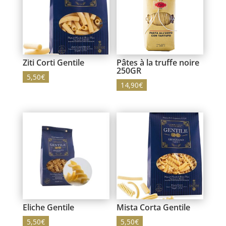
Ziti Corti Gentile
Pâtes à la truffe noire
250GR
5,50
€
14,90
€
Eliche Gentile
Mista Corta Gentile
5,50
€
5,50
€