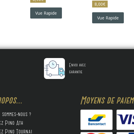
8,00
€
Vue Rapide
Vue Rapide
Envoi avec
garantie
opos...
Moyens de paieme
i sommes-nous ?
ez Pino Ath
ez Pino Tournai