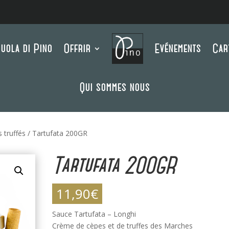
uola di Pino
Offrir
Evénements
Car
Qui sommes nous
s truffés
/ Tartufata 200GR
Tartufata 200GR
11,90
€
Sauce Tartufata – Longhi
Crème de cèpes et de truffes des Marches