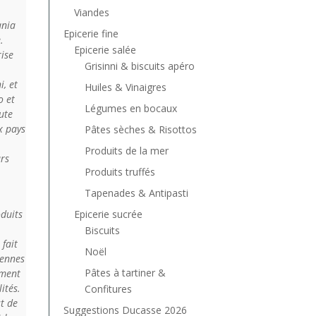
Viandes
ania
Epicerie fine
.
Epicerie salée
rise
Grisinni & biscuits apéro
, et
Huiles & Vinaigres
o et
Légumes en bocaux
ute
x pays
Pâtes sèches & Risottos
Produits de la mer
urs
Produits truffés
Tapenades & Antipasti
Epicerie sucrée
oduits
Biscuits
 fait
Noël
iennes
Pâtes à tartiner &
rment
ités.
Confitures
t de
Suggestions Ducasse 2026