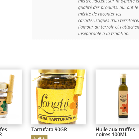
mettre l'accent sur la typicité e
qualité des produits, qui ont le
mérite de raconter les
caractéristiques d'un territoire,
l'amour du terroir et l'attache
inséparable à la tradition.
fes
Tartufata 90GR
Huile aux truffes
R
noires 100ML
6,90
€