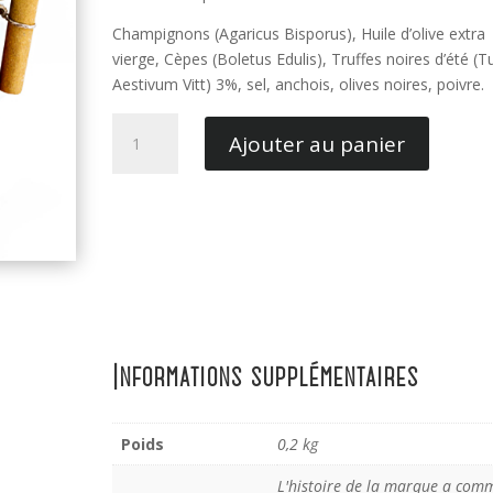
Champignons (Agaricus Bisporus), Huile d’olive extra
vierge, Cèpes (Boletus Edulis), Truffes noires d’été (T
Aestivum Vitt) 3%, sel, anchois, olives noires, poivre.
quantité
Ajouter au panier
de
Tartufata
200GR
Informations supplémentaires
Poids
0,2 kg
L'histoire de la marque a com