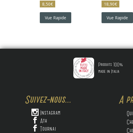
8,50
€
18,90
€
Vue Rapide
Vue Rapide
Produits 100%
made in Italia
Suivez-nous...
A pr

Instagram
Qu

Ath
Ch

Tournai
Ch