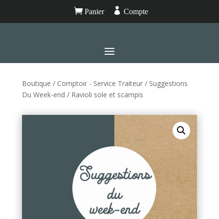


Panier
Compte
Boutique
/
Comptoir - Service Traiteur
/
Suggestions
Du Week-end
/ Ravioli sole et scampis