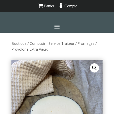


Panier
Compte
Boutique
/
Comptoir - Service Traiteur
/
Fromages
/
Provolone Extra Vieux