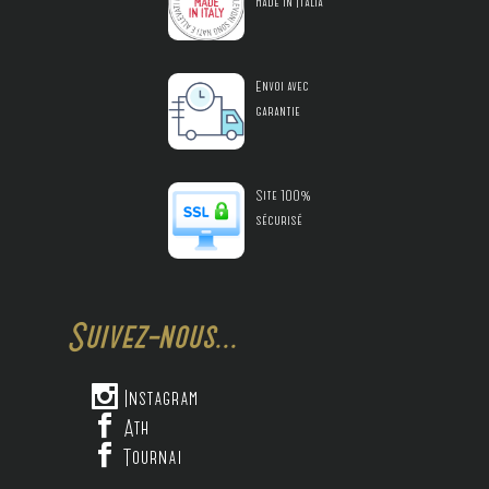
made in Italia
Envoi avec
garantie
Site 100%
sécurisé
Suivez-nous...

Instagram

Ath

Tournai