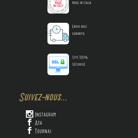
made in Italia
Envoi avec
garantie
Site 100%
sécurisé
Suivez-nous...

Instagram

Ath

Tournai