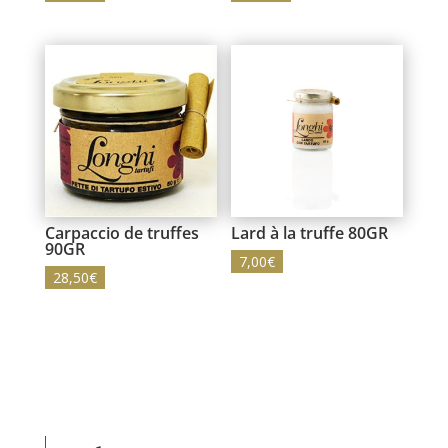
Carpaccio de truffes
Lard à la truffe 80GR
90GR
7,00
€
28,50
€