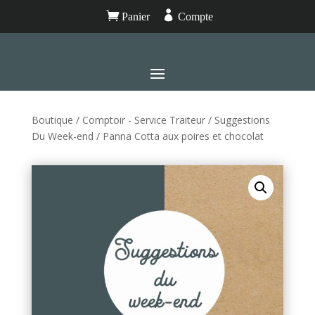


Panier
Compte
Boutique
/
Comptoir - Service Traiteur
/
Suggestions
Du Week-end
/ Panna Cotta aux poires et chocolat