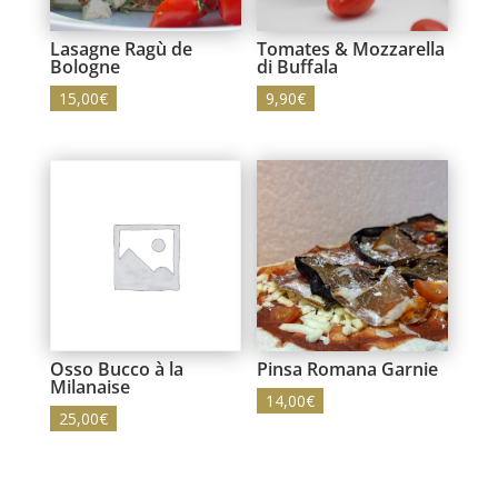
Lasagne Ragù de
Tomates & Mozzarella
Bologne
di Buffala
15,00
€
9,90
€
Osso Bucco à la
Pinsa Romana Garnie
Milanaise
14,00
€
25,00
€