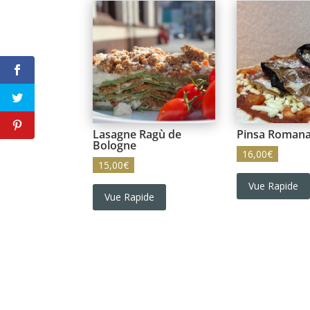
Lasagne Ragù de
Pinsa Romana
Bologne
16,00
€
15,00
€
Vue Rapide
Vue Rapide