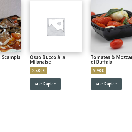
 Scampis
Osso Bucco à la
Tomates & Mozzar
Milanaise
di Buffala
25,00
€
9,90
€
Vue Rapide
Vue Rapide