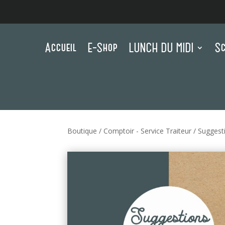
Accueil
E-Shop
LUNCH DU MIDI
Sc
Boutique
/
Comptoir - Service Traiteur
/
Suggest