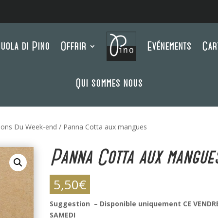
uola di Pino
Offrir
Evénements
Car
Qui sommes nous
ions Du Week-end
/ Panna Cotta aux mangues
Panna Cotta aux mangue
5,50
€
Suggestion – Disponible uniquement CE VENDR
SAMEDI