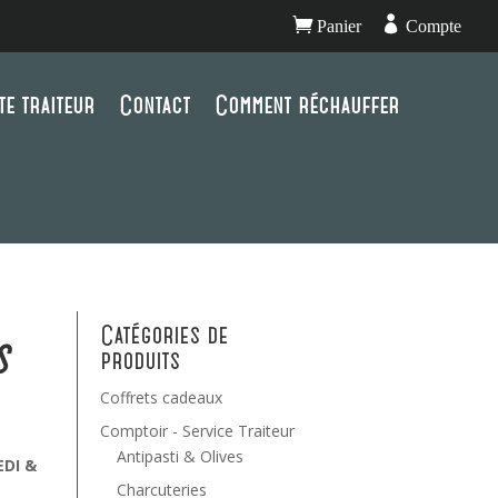


Panier
Compte
te traiteur
Contact
Comment réchauffer
Catégories de
s
produits
Coffrets cadeaux
Comptoir - Service Traiteur
Antipasti & Olives
EDI &
Charcuteries