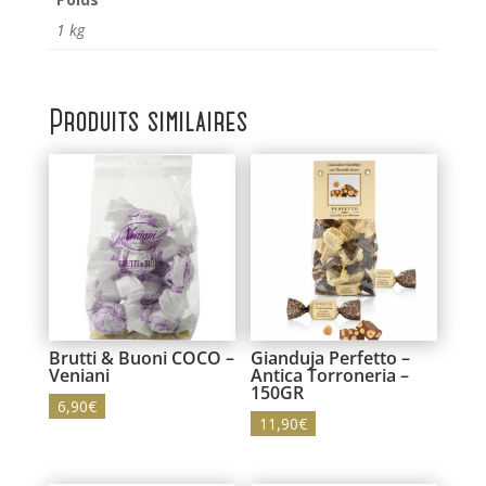
1 kg
Produits similaires
Brutti & Buoni COCO –
Gianduja Perfetto –
Veniani
Antica Torroneria –
150GR
6,90
€
11,90
€