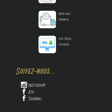
Envoi avec
garantie
Site 100%
sécurisé
Suivez-nous...

Instagram

Ath

Tournai