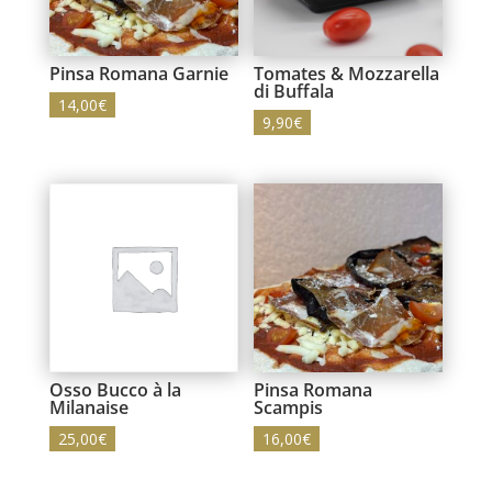
Pinsa Romana Garnie
Tomates & Mozzarella
di Buffala
14,00
€
9,90
€
Osso Bucco à la
Pinsa Romana
Milanaise
Scampis
25,00
€
16,00
€