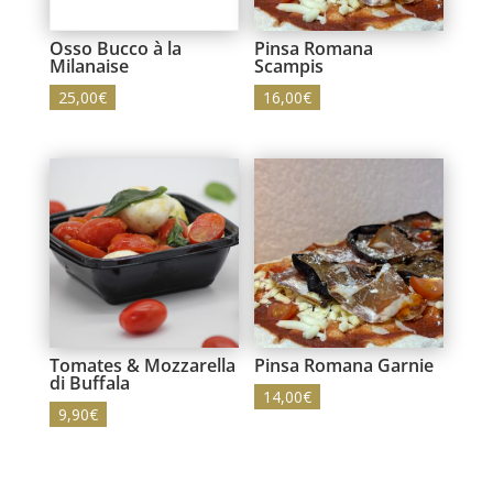
Osso Bucco à la
Pinsa Romana
Milanaise
Scampis
25,00
€
16,00
€
Tomates & Mozzarella
Pinsa Romana Garnie
di Buffala
14,00
€
9,90
€