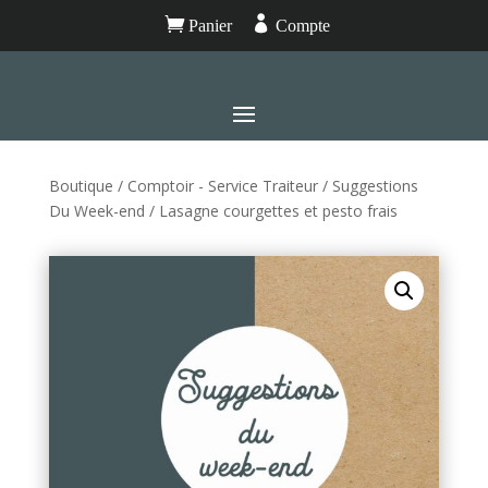


Panier
Compte
Boutique
/
Comptoir - Service Traiteur
/
Suggestions
Du Week-end
/ Lasagne courgettes et pesto frais